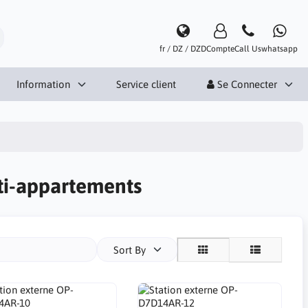
fr / DZ / DZD
Compte
Call Us
whatsapp
Information
Service client
Se Connecter
ti-appartements
Sort By