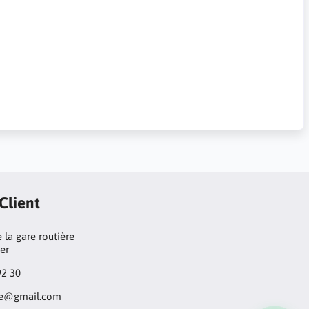
 Client
 la gare routière
ger
92 30
ore@gmail.com