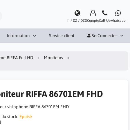
fr / DZ / DZD
Compte
Call Us
whatsapp
Information
Service client
Se Connecter
e RIFFA Full HD
Moniteurs
niteur RIFFA 86701EM FHD
eur visiophone RIFFA 86701EM FHD
s du stock:
Epuisé
é