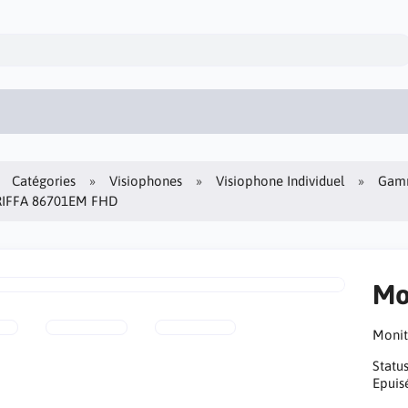
Catégories
Visiophones
Visiophone Individuel
Gamm
RIFFA 86701EM FHD
Mo
Monit
Statu
Epuis