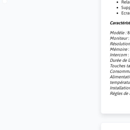
Rela
Supp
Ecra
Caractéris
Modèle :
8
Moniteur
:
Résolutio
Mémoire
:
Intercom
:
Durée de l
Touches ta
Consommat
Alimentati
températu
Installatio
Règles d