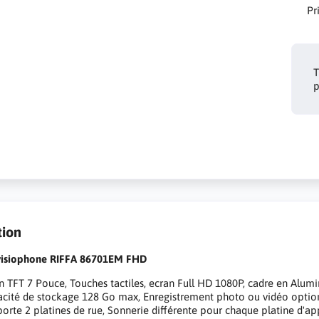
Pr
T
p
tion
visiophone RIFFA 86701EM FHD
n TFT 7 Pouce, Touches tactiles, ecran Full HD 1080P, cadre en Alum
cité de stockage 128 Go max, Enregistrement photo ou vidéo option
orte 2 platines de rue, Sonnerie différente pour chaque platine d'ap