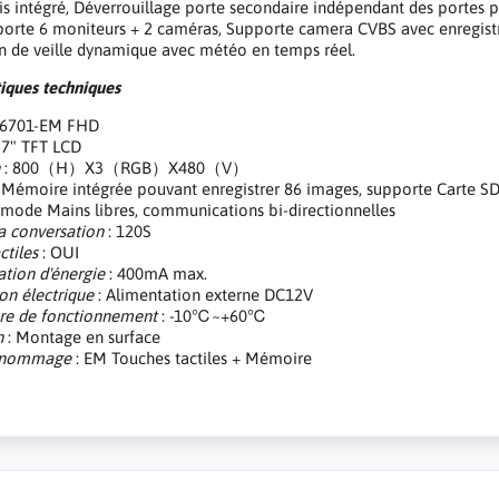
is intégré, Déverrouillage porte secondaire indépendant des portes p
orte 6 moniteurs + 2 caméras, Supporte camera CVBS avec enregist
n de veille dynamique avec météo en temps réel.
tiques techniques
6701-EM FHD
 7" TFT LCD
n
: 800（H）X3（RGB）X480（V）
 Mémoire intégrée pouvant enregistrer 86 images, supporte Carte 
 mode Mains libres, communications bi-directionnelles
a conversation
: 120S
ctiles
: OUI
ion d'énergie
: 400mA max.
on électrique
: Alimentation externe DC12V
re de fonctionnement
: -10℃~+60℃
n
: Montage en surface
e nommage
: EM Touches tactiles + Mémoire