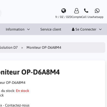
fr / DZ / DZD
Compte
Call Us
whatsapp
Information
Service client
Se Connecter
Solution D7
Moniteur OP-D6A8M4
niteur OP-D6A8M4
teur OP-D6A8M4
s du stock:
En stock
ock
ix - Contactez-nous