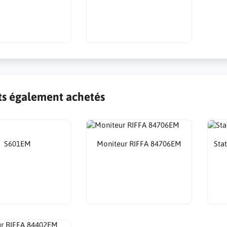
ts également achetés
S601EM
Moniteur RIFFA 84706EM
Sta