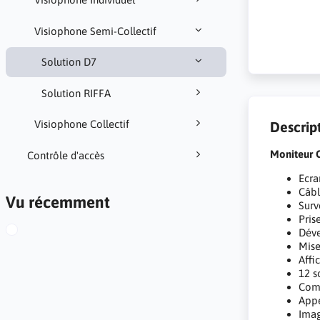
Visiophone Semi-Collectif
Solution D7
Solution RIFFA
Visiophone Collectif
Descrip
Moniteur
Contrôle d'accès
Ecra
Câbl
Vu récemment
Surv
Pris
Déve
Mise
Affi
12 s
Comm
Appe
Imag