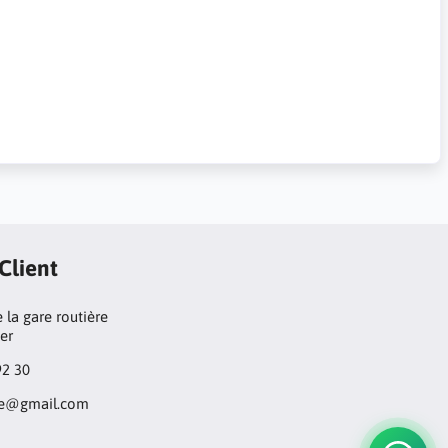
 Client
 la gare routière
ger
92 30
ore@gmail.com