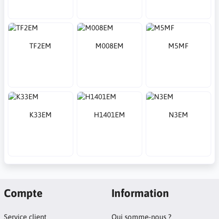
TF2EM
M008EM
M5MF
K33EM
H1401EM
N3EM
Compte
Information
Service client
Qui somme-nous ?